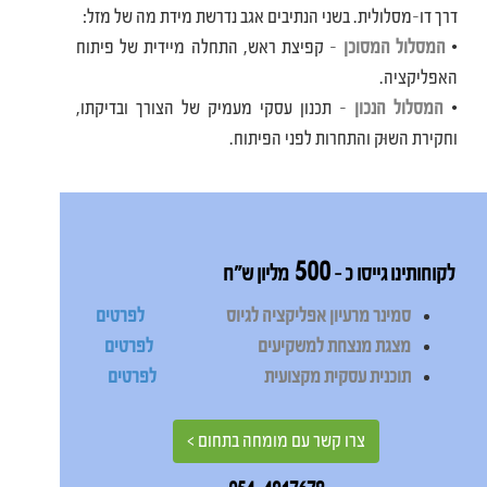
דרך דו-מסלולית. בשני הנתיבים אגב נדרשת מידת מה של מזל:
•
המסלול המסוכן
– קפיצת ראש, התחלה מיידית של פיתוח
האפליקציה.
•
המסלול הנכון
– תכנון עסקי מעמיק של הצורך ובדיקתו,
וחקירת השוּק והתחרות לפני הפיתוח.
500
לקוחותינו גייסו כ –
מליון ש"ח
סמינר מרעיון אפליקציה לגיוס
לפרטים
מצגת מנצחת למשקיעים
לפרטים
תוכנית עסקית מקצועית
לפרטים
צרו קשר עם מומחה בתחום >