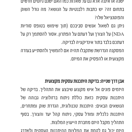
ישנה או איננה אלא גם על שאלות כמו האם ישנם גיוסים חדשים
בתחום זה? יש כתבות רלבנטיות על הנושא? מה גודל השוק
והפוטנציאל שלו?
ניתן גם לשאול אנשים סביבכם (תוך שימוש בטופס סודיות
NDA) על הצורך ועל דעתם על הפתרון. אסור להסתמך רק על
דעתכם בלבד בתור אינדיקציה לבדיקה.
המסקנה הנדרשת שתקבלו תהיה אם להמשיך ולהסתייע בעזרה
מקצועית או להפסיק את המיזם.
אבן דרך שנייה: בדיקת היתכנות עסקית מקצועית
היזמים פונים אל איש מקצוע שיבצע את התהליך. בדיקה של
היתכנות עסקית כזאת כוללת ניתוח ברזולוציה גבוהה של
הנושאים הבאים: היתכנות טכנולוגית, הגדרת שוק ומתחרים,
היתכנות כלכלית ומודל עסקי, ניתוח קהל יעד והצורך. בסוף
התהליך מקבל היזם מחברת הייעוץ המלצות.
היזם יכול גם לקחת את המלצות ההיתכנות העסקית ולשדרג