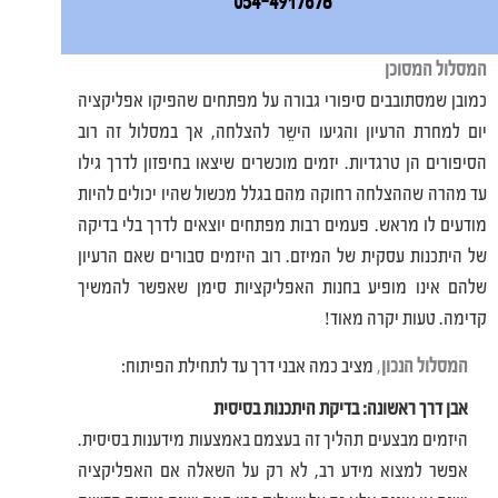
054-4917678
המסלול המסוכן
כמובן שמסתובבים סיפורי גבורה על מפתחים שהפיקו אפליקציה
יום למחרת הרעיון והגיעו הישֵר להצלחה, אך במסלול זה רוב
הסיפורים הן טרגדיות. יזמים מוכשרים שיצאו בחיפזון לדרך גילו
עד מהרה שההצלחה רחוקה מהם בגלל מכשול שהיו יכולים להיות
מודעים לו מראש. פעמים רבות מפתחים יוצאים לדרך בלי בדיקה
של היתכנות עסקית של המיזם. רוב היזמים סבורים שאם הרעיון
שלהם אינו מופיע בחנות האפליקציות סימן שאפשר להמשיך
קדימה. טעות יקרה מאוד!
המסלול הנכון
,
מציב כמה אבני דרך עד לתחילת הפיתוח:
אבן דרך ראשונה: בדיקת היתכנות בסיסית
היזמים מבצעים תהליך זה בעצמם באמצעות מידענות בסיסית.
אפשר למצוא מידע רב, לא רק על השאלה אם האפליקציה